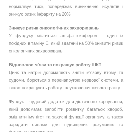
нормалізує тиск, попереджає виникнення інсультів і 
знижує ризик інфаркту на 20%.
Знижує ризик онкологічних захворювань
У фундуку міститься альфа-токоферол – один із 
похідних вітаміну Е, який здатний на 50% знизити ризик 
онкологічних захворювань.
Відновлює м'язи та покращує роботу ШКТ
Цинк та натрій допомагають зняти м'язову втому та 
судоми, борються з перенапругою нервової системи, а 
також покращують роботу шлунково-кишкового тракту.
Фундук – чудовий додаток для дієтичного харчування, 
який допомагає запобігти розвитку багатьох хвороб, 
зміцнити імунітет та захисні функції організму, а також 
зарядити силами для підвищених розумових та 