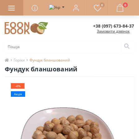
0
0
+38 (097) 673-84-37
Замовити дзвінок
Горіхи
Фундук бланшований
Фундук бланшований
-4%
Акція