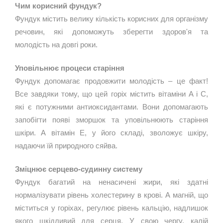
Чим корисний фундук?
Фундук містить велику кількість корисних для організму 
речовин, які допоможуть зберегти здоров'я та 
молодість на довгі роки.
Уповільнює процеси старіння
Фундук допомагає продовжити молодість – це факт! 
Все завдяки тому, що цей горіх містить вітаміни A і C, 
які є потужними антиоксидантами. Вони допомагають 
запобігти появі зморшок та уповільнюють старіння 
шкіри. А вітамін E, у його складі, зволожує шкіру, 
надаючи їй природного сяйва.
Зміцнює серцево-судинну систему
Фундук багатий на ненасичені жири, які здатні 
нормалізувати рівень холестерину в крові. А магній, що 
міститься у горіхах, регулює рівень кальцію, надлишок 
якого шкідливий для серця. У свою чергу, калій 