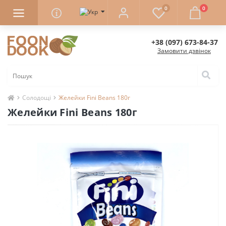
0
0
+38 (097) 673-84-37
Замовити дзвінок
Солодощі
Желейки Fini Beans 180г
Желейки Fini Beans 180г