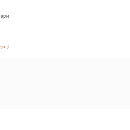
вари
дощі