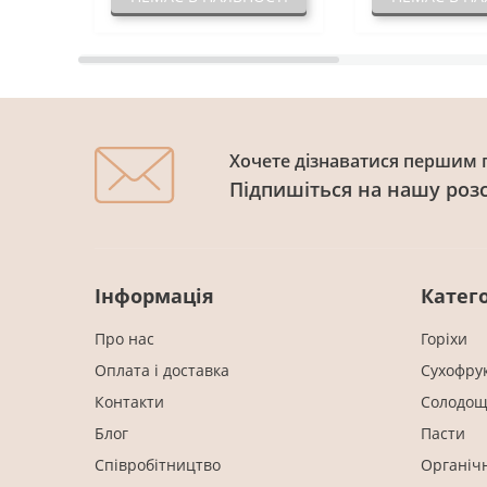
Хочете дізнаватися першим п
Підпишіться на нашу роз
Інформація
Катего
Про нас
Горіхи
Оплата і доставка
Cухофру
Контакти
Солодощ
Блог
Пасти
Співробітництво
Органіч