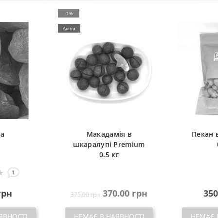
-1%
Акція
га
Макадамія в
Пекан 
шкаралупі Premium
0.5 кг
1
грн
370.00 грн
350
375.00 грн
ЯВНОСТІ
НЕМАЄ В НАЯВНОСТІ
НЕМАЄ 