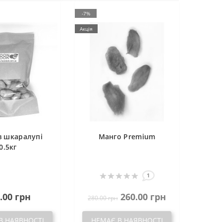
-7%
Акція
в шкаралупі
Манго Premium
0.5кг
1
.00 грн
260.00 грн
280.00 грн
В НАЯВНОСТІ
НЕМАЄ В НАЯВНОСТІ
НЕ