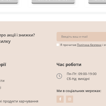
ро акції і знижки?
силку
Я прочитав
Політика безпеки
і 
рії
Час роботи
Пн-Пт: 09:00-19:00
Сб-Нд: вихідні
кти
і
Ми в соціальних мережах:
ні продукти харчування