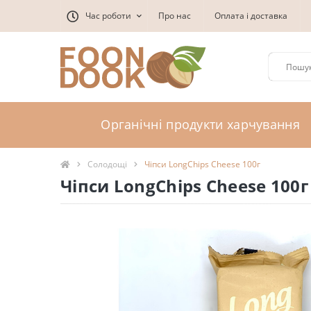
Час роботи
Про нас
Оплата і доставка
Органічні продукти харчування
Солодощі
Чіпси LongChips Cheese 100г
Чіпси LongChips Cheese 100г