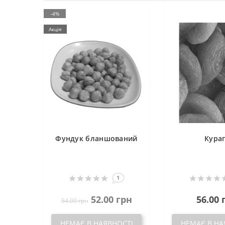
-4%
Акція
Фундук бланшований
Кура
1
52.00 грн
56.00 
54.00 грн
НЕМАЄ В НАЯВНОСТІ
НЕМАЄ В НА