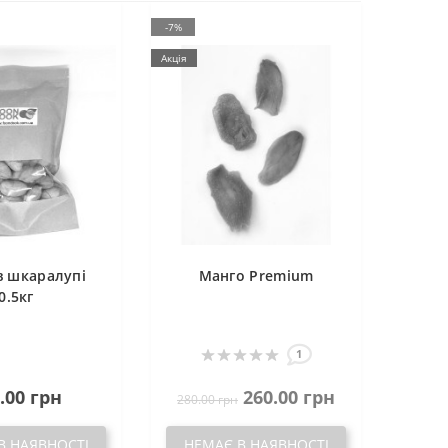
-7%
Акція
в шкаралупі
Манго Premium
0.5кг
1
.00 грн
260.00 грн
280.00 грн
В НАЯВНОСТІ
НЕМАЄ В НАЯВНОСТІ
НЕ