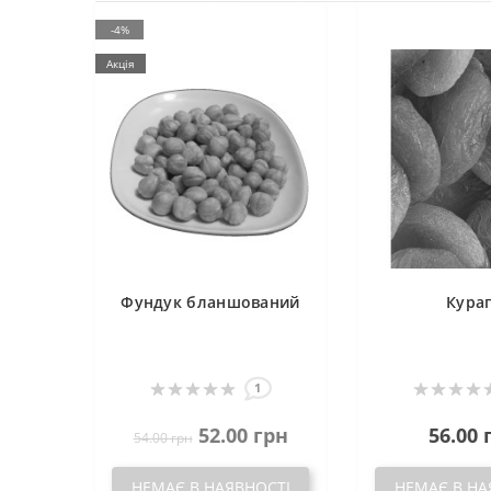
-4%
Акція
Фундук бланшований
Кура
1
52.00 грн
56.00 
54.00 грн
НЕМАЄ В НАЯВНОСТІ
НЕМАЄ В НА