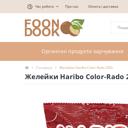
Час роботи
Про нас
Оплата і доставка
Органічні продукти харчування
Солодощі
Желейки Haribo Color-Rado 200г
Желейки Haribo Color-Rado 