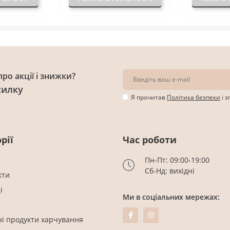
ро акції і знижки?
силку
Я прочитав
Політика безпеки
і 
рії
Час роботи
Пн-Пт: 09:00-19:00
Сб-Нд: вихідні
кти
і
Ми в соціальних мережах:
ні продукти харчування