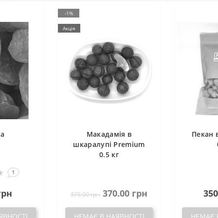
-1%
Акція
га
Макадамія в
Пекан 
шкаралупі Premium
0.5 кг
1
грн
370.00 грн
350
375.00 грн
ЯВНОСТІ
НЕМАЄ В НАЯВНОСТІ
НЕМАЄ 