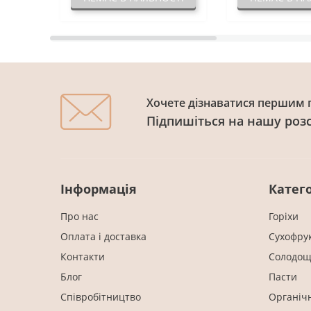
Хочете дізнаватися першим п
Підпишіться на нашу роз
Інформація
Катего
Про нас
Горіхи
Оплата і доставка
Cухофру
Контакти
Солодощ
Блог
Пасти
Співробітництво
Органіч