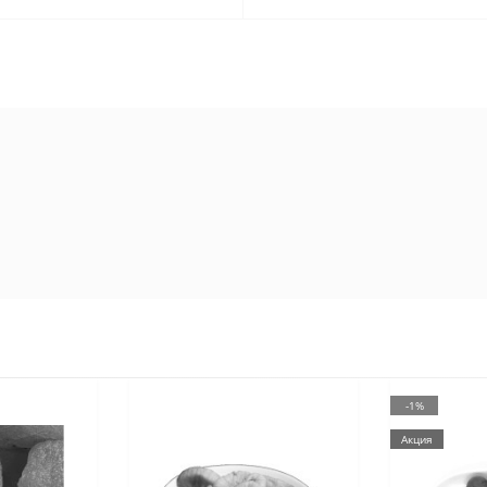
-1%
Акция