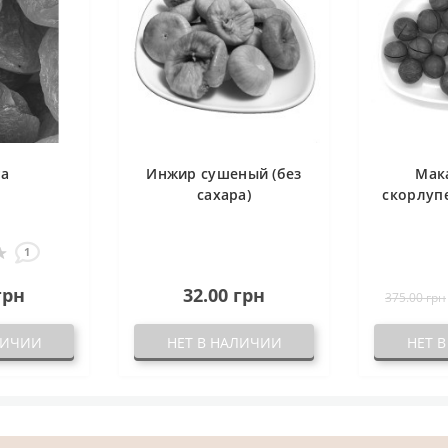
га
Инжир сушеный (без
Мак
сахара)
скорлупе
1
грн
32.00 грн
375.00 грн
ЛИЧИИ
НЕТ В НАЛИЧИИ
НЕТ 