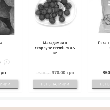
га
Макадамия в
Пекан 
скорлупе Premium 0.5
кг
1
грн
370.00 грн
350
375.00 грн
ЛИЧИИ
НЕТ В НАЛИЧИИ
НЕТ 