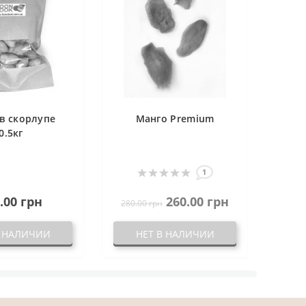
в скорлупе
Манго Premium
0.5кг
1
.00 грн
260.00 грн
280.00 грн
В НАЛИЧИИ
НЕТ В НАЛИЧИИ
Н