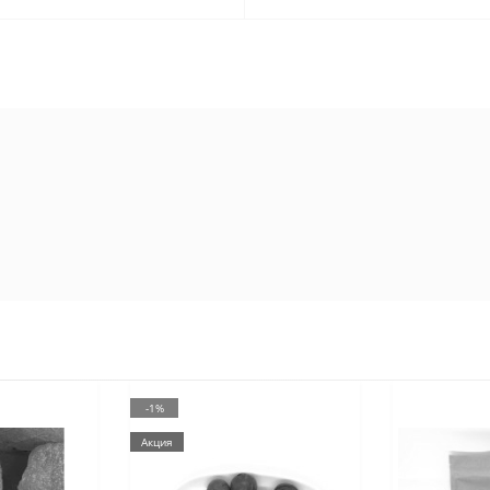
-1%
Акция