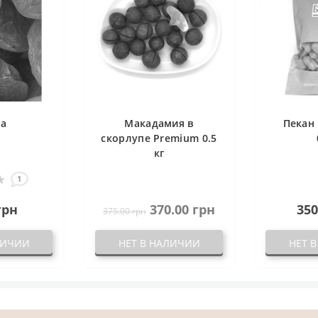
га
Макадамия в
Пекан 
скорлупе Premium 0.5
кг
1
грн
370.00 грн
350
375.00 грн
ЛИЧИИ
НЕТ В НАЛИЧИИ
НЕТ 