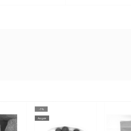
-1%
Акция