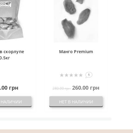
в скорлупе
Манго Premium
0.5кг
1
.00 грн
260.00 грн
280.00 грн
В НАЛИЧИИ
НЕТ В НАЛИЧИИ
Н