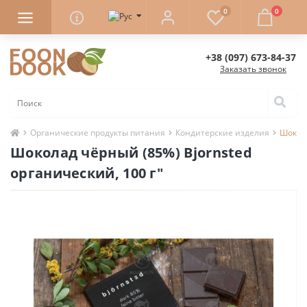
0
0
+38 (097) 673-84-37
Заказать звонок
Органические продукты питания
Кондитерские изделия
Шокола
Шоколад чёрный (85%) Bjornsted
органический, 100 г"