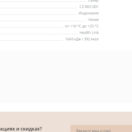
CZ-BIO-001
Индонезия
Чехия
от +16 °C до +25 °C
Health Link
1643 кДж / 392 ккал
акциях и скидках?