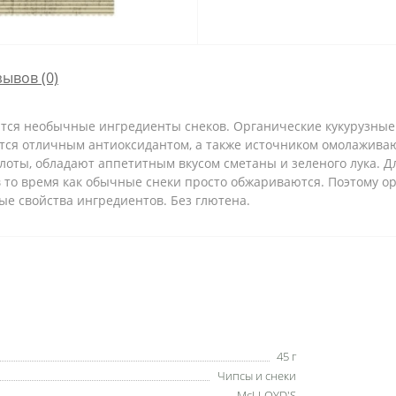
зывов (0)
ся необычные ингредиенты снеков. Органические кукурузные с
тся отличным антиоксидантом, а также источником омолаживаю
оты, обладают аппетитным вкусом сметаны и зеленого лука. Д
в то время как обычные снеки просто обжариваются. Поэтому о
е свойства ингредиентов. Без глютена.
45 г
Чипсы и снеки
McLLOYD'S