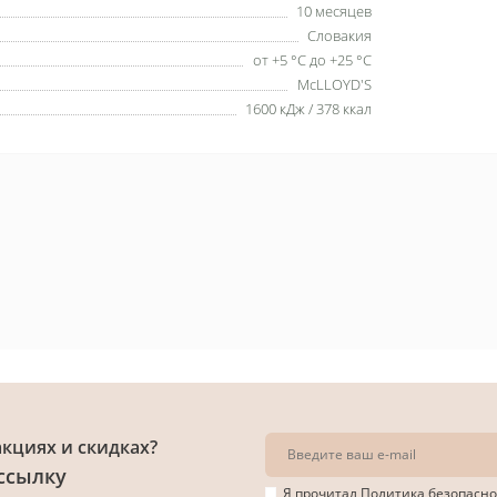
10 месяцев
Словакия
от +5 °C до +25 °C
McLLOYD'S
1600 кДж / 378 ккал
акциях и скидках?
ссылку
Я прочитал
Политика безопасно