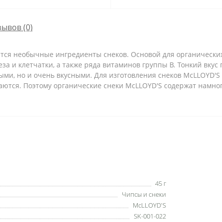
зывов (0)
ся необычные ингредиенты снеков. Основой для органических 
еза и клетчатки, а также ряда витаминов группы В. Тонкий вкус
ыми, но и очень вкусными. Для изготовления снеков McLLOYD'S
ваются. Поэтому органические снеки McLLOYD'S содержат намно
45 г
Чипсы и снеки
McLLOYD'S
SK-001-022