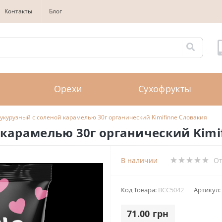
Контакты
Блог
Орехи
Сухофрукты
кукурузный с соленой карамелью 30г органический Kimifinne Словакия
 карамелью 30г органический Kimi
В наличии
О
Код Товара:
BCC5042
Артикул:
71.00 грн