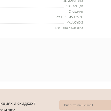
SK-2019/1618
10 месяцев
Словакия
от +5 °C до +25 °C
McLLOYD'S
1881 кДж / 448 ккал
акциях и скидках?
ссылку