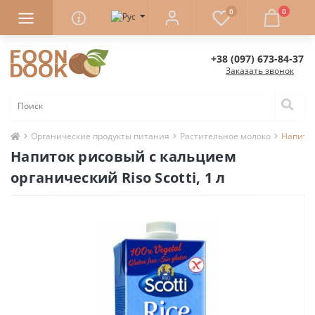
0
0
+38 (097) 673-84-37
Заказать звонок
Органические продукты питания
Растительное молоко
Напиток
Напиток рисовый с кальцием
органический Riso Scotti, 1 л