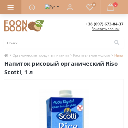
0
0
+38 (097) 673-84-37
Заказать звонок
Органические продукты питания
Растительное молоко
Напиток
Напиток рисовый органический Riso
Scotti, 1 л