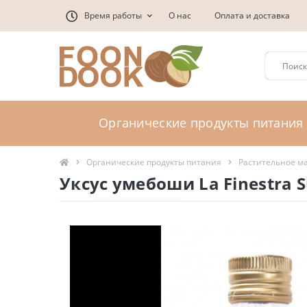
Время работы
О нас
Оплата и доставка
Органические продукты питания
Органические продукты питания
Растительное ма
Уксус умебоши La Finestra S