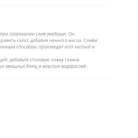
 при созревании слив умебоши. Он
править салат, добавив немного масла. Сливы
ионным способом, производят этот кислый и
щей: добавьте столовую ложку тахина
ки овощных блюд и морских водорослей.