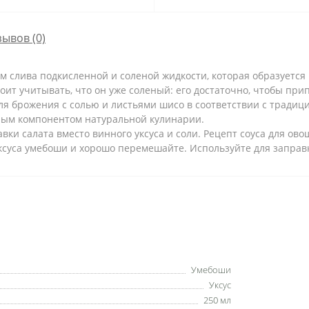
зывов (0)
м слива подкисленной и соленой жидкости, которая образуется
тоит учитывать, что он уже соленый: его достаточно, чтобы при
я брожения с солью и листьями шисо в соответствии с традиц
ным компонентом натуральной кулинарии.
вки салата вместо винного уксуса и соли. Рецепт соуса для ово
уксуса умебоши и хорошо перемешайте. Используйте для заправ
Умебоши
Уксус
250 мл