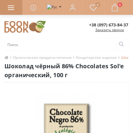
0
0
+38 (097) 673-84-37
Заказать звонок
Органические продукты питания
Кондитерские изделия
Шокола
Шоколад чёрный 86% Chocolates Sol'e
органический, 100 г