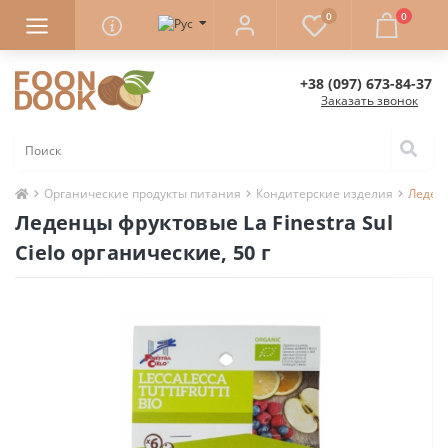
0
0
+38 (097) 673-84-37
Заказать звонок
Органические продукты питания
Кондитерские изделия
Леденц
Леденцы фруктовые La Finestra Sul
Cielo органические, 50 г