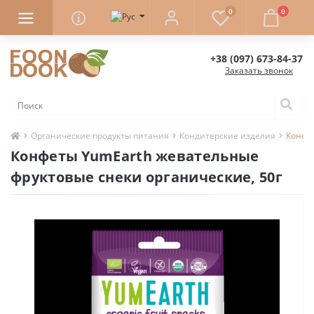
0
0
+38 (097) 673-84-37
Заказать звонок
Органические продукты питания
Кондитерские изделия
Конфет
Конфеты YumEarth жевательные
фруктовые снеки органические, 50г