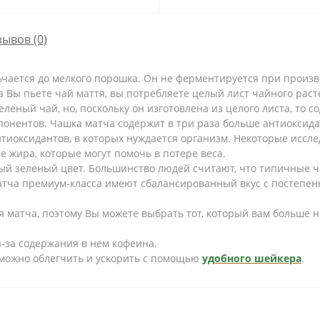
зывов (0)
чается до мелкого порошка. Он не ферментируется при произво
а Вы пьете чай маття, вы потребляете целый лист чайного раст
зеленый чай, но, поскольку он изготовлена из целого листа, то
понентов. Чашка матча содержит в три раза больше антиоксид
тиоксидантов, в которых нуждается организм. Некоторые иссле
е жира, которые могут помочь в потере веса.
й зеленый цвет. Большинство людей считают, что типичные ча
атча премиум-класса имеют сбалансированный вкус с постепе
 матча, поэтому Вы можете выбрать тот, который вам больше 
з-за содержания в нем кофеина.
можно облегчить и ускорить с помощью
удобного шейкера
.