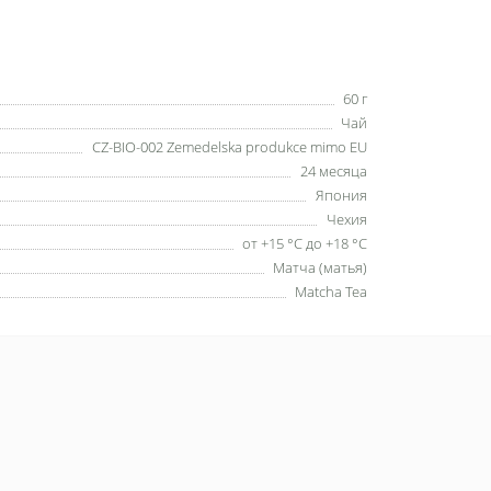
60 г
Чай
CZ-BIO-002 Zemedelska produkce mimo EU
24 месяца
Япония
Чехия
от +15 °C до +18 °C
Матча (матья)
Matcha Tea