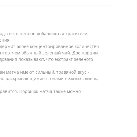
дстве, в него не добавляются красители,
ения.
 содержит более концентрированное количество
антов, чем обычный зеленый чай. Две порции
дования показывают, что экстракт зеленого
и матча имеют сильный, травяной вкус -
нно раскрывающимися тонами нежных сливок,
нравится. Порошок матча также можно