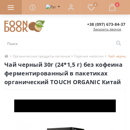
0
0
+38 (097) 673-84-37
Заказать звонок
Органические продукты питания
Горячие напитки
Чай черный 
Чай черный 30г (24*1,5 г) без кофеина
ферментированный в пакетиках
органический TOUCH ORGANIC Китай