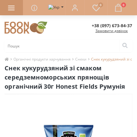
0
0
+38 (097) 673-84-37
Замовити дзвінок
Органічні продукти харчування
Снеки
Снек кукурудзяний зі см
Снек кукурудзяний зі смаком
середземноморських прянощів
органічний 30г Honest Fields Румунія