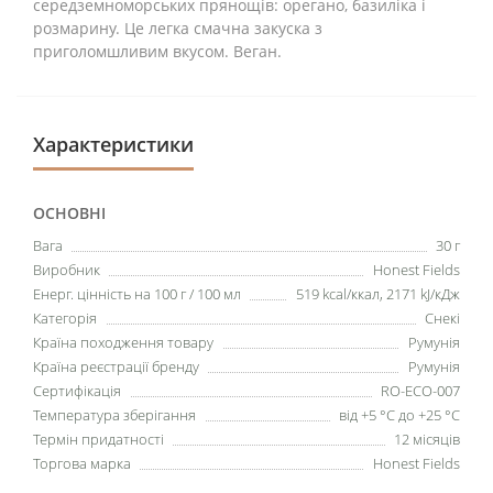
середземноморських прянощів: орегано, базиліка і
розмарину. Це легка смачна закуска з
приголомшливим вкусом. Веган.
Характеристики
ОСНОВНІ
Вага
30 г
Виробник
Honest Fields
Енерг. цінність на 100 г / 100 мл
519 kcal/ккал, 2171 kJ/кДж
Категорія
Снекi
Країна походження товару
Румунія
Країна реєстрації бренду
Румунія
Сертифікація
RO-ECO-007
Температура зберігання
від +5 °C до +25 °C
Термін придатності
12 місяців
Торгова марка
Honest Fields