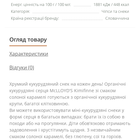
Енерг. цінність на 100 г / 100 мл:
1881 кДж / 448 ккал
Категорія:
Чіпси та снеки
Країна реєстрації бренду:
Словаччина
Огляд товару
Характеристики
Відгуки (0)
Хрумкий кукурудзяний снек на кожен день! Органічні
кукурудзяні серця McLLOYD'S Kimifinne зі смаком
солоної карамелі готуються з органічної кукурудзяної
крупи, багатої клітковиною.
Ви можете використовувати міні-кукурудзяні снеки у
формі серця в багатьох випадках: брати їх із собою в
походи або на прогулянки. Діти обов'язково отримають
задоволення і хрустітимуть щодня. З незвичайним
смаком солоної карамелі, без глютену, сої та горіхів.