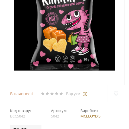
В наявності
Відгуки:
(0)
Код товару:
Артикул:
Виробник:
BCC5042
5042
MCLLOYD'S