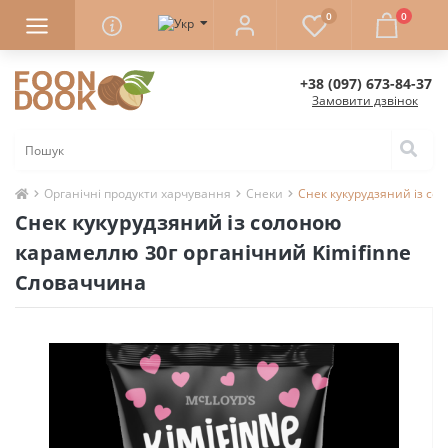
0
0
+38 (097) 673-84-37
Замовити дзвінок
Органічні продукти харчування
Снеки
Снек кукурудзяний із со
Снек кукурудзяний із солоною
карамеллю 30г органічний Kimifinne
Словаччина