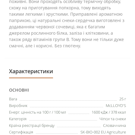
поживні. Вони проходять особливу термічну обробку,
схожу на приготування попкорна, тому виходять
такими легкими і хрусткими. Приправлені ароматною
паприкою, ці натуральні снеки-сердечка виготовлені з
додаванням червоної сочевиці, яка є багатим
джерелом рослинного білка, заліза і клітковини, а
також ряду вітамінів групи В. Тому вони не тільки дуже
смачні, але і корисні. Без глютену.
Характеристики
ОСНОВНІ
Вага
25 г
Виробник
McLLOYD'S
Енерг. цінність на 100 г / 100 мл
1600 кДж / 378 ккал
Категорія
Чіпси та снеки
Країна реєстрації бренду
Словаччина
Сертифікація
SK-BIO-002 EU Agriculture