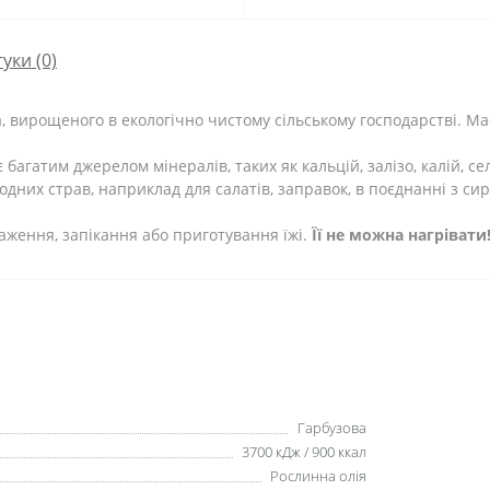
гуки (0)
за, вирощеного в екологічно чистому сільському господарстві. 
 багатим джерелом мінералів, таких як кальцій, залізо, калій, селе
одних страв, наприклад для салатів, заправок, в поєднанні з си
маження, запікання або приготування їжі.
Її не можна нагрівати
Гарбузова
3700 кДж / 900 ккал
Рослинна олія