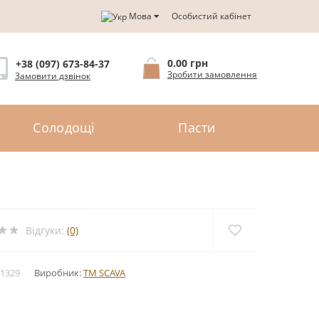
Мова
Особистий кабінет
0.00 грн
+38 (097) 673-84-37
Зробити замовлення
Замовити дзвінок
Солодощі
Пасти
Відгуки:
(0)
1329
Виробник:
TM SCAVA