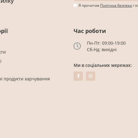
силку
Я прочитав
Політика безпеки
і 
рії
Час роботи
Пн-Пт: 09:00-19:00
Сб-Нд: вихідні
кти
і
Ми в соціальних мережах:
ні продукти харчування