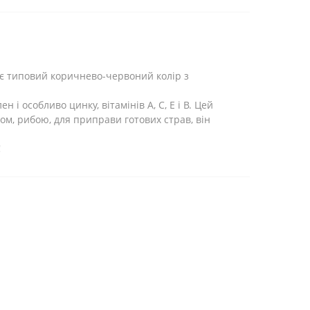
Має типовий коричнево-червоний колір з
н і особливо цинку, вітамінів A, C, E і B. Цей
ром, рибою, для приправи готових страв, він
!