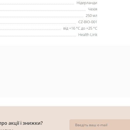
Нідерланди
Чехія
250 мл
CZ-BIO-001
від +16 °C до +25 °C
Health Link
ро акції і знижки?