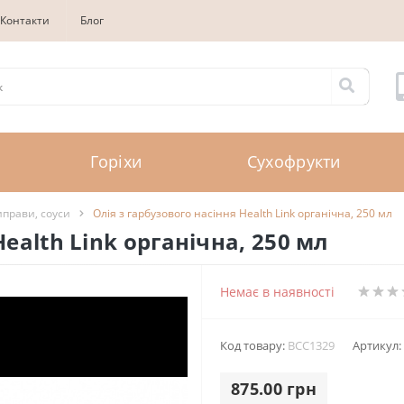
Контакти
Блог
Горіхи
Сухофрукти
иправи, соуси
Олія з гарбузового насіння Health Link органічна, 250 мл
Health Link органічна, 250 мл
Немає в наявності
Код товару:
BCC1329
Артикул:
875.00 грн