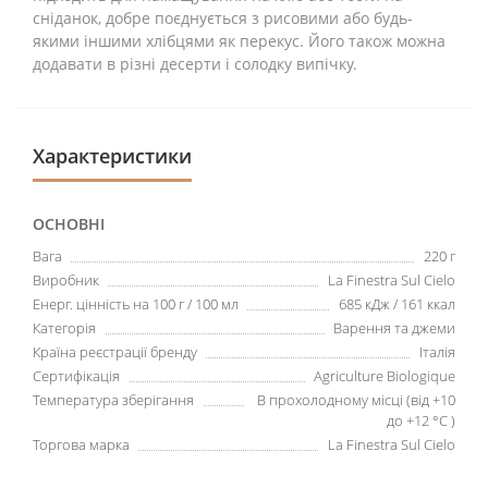
сніданок, добре поєднується з рисовими або будь-
якими іншими хлібцями як перекус. Його також можна
додавати в різні десерти і солодку випічку.
Характеристики
ОСНОВНІ
Вага
220 г
Виробник
La Finestra Sul Cielo
Енерг. цінність на 100 г / 100 мл
685 кДж / 161 ккал
Категорія
Варення та джеми
Країна реєстрації бренду
Італія
Сертифікація
Agriculture Biologique
Температура зберігання
В прохолодному місці (від +10
до +12 °C )
Торгова марка
La Finestra Sul Cielo