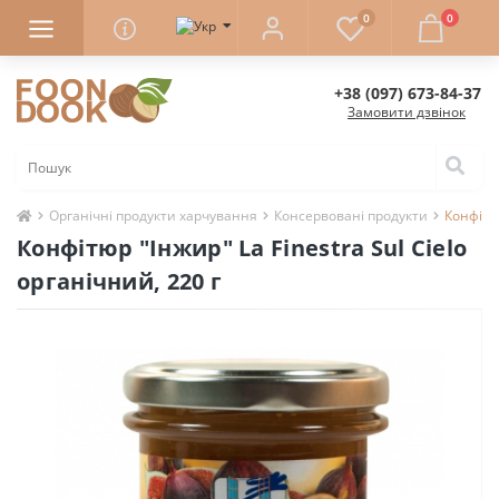
0
0
+38 (097) 673-84-37
Замовити дзвінок
Органічні продукти харчування
Консервовані продукти
Конфітюр
Конфітюр "Інжир" La Finestra Sul Cielo
органічний, 220 г