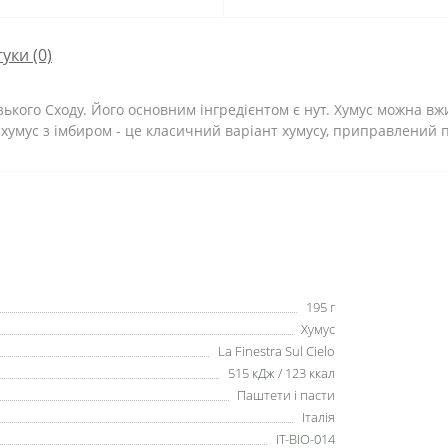
гуки (0)
ького Сходу. Його основним інгредієнтом є нут. Хумус можна вж
й хумус з імбиром - це класичний варіант хумусу, приправлений
195 г
Хумус
La Finestra Sul Cielo
515 кДж / 123 ккал
Паштети і пасти
Італія
IT-BIO-014