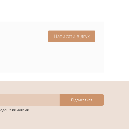
Написати відгук
Підписатися
згоден з вимогами