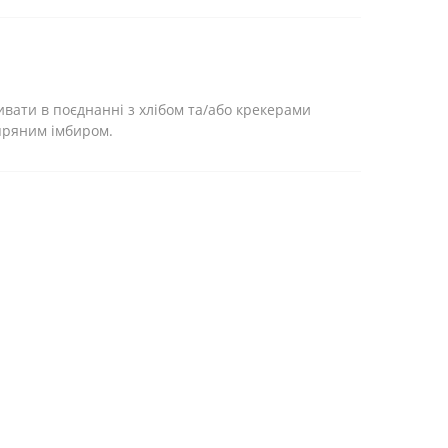
ивати в поєднанні з хлібом та/або крекерами
 пряним імбиром.