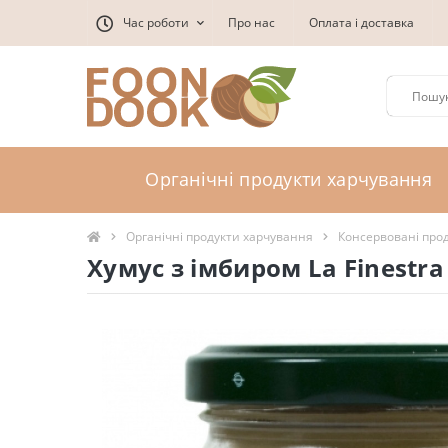
Час роботи
Про нас
Оплата і доставка
Органічні продукти харчування
Органічні продукти харчування
Консервовані про
Хумус з імбиром La Finestra 