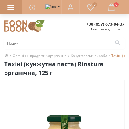
0
0
+38 (097) 673-84-37
Замовити дзвінок
Органічні продукти харчування
Кондитерські вироби
Тахіні (ку
Тахіні (кунжутна паста) Rinatura
органічна, 125 г