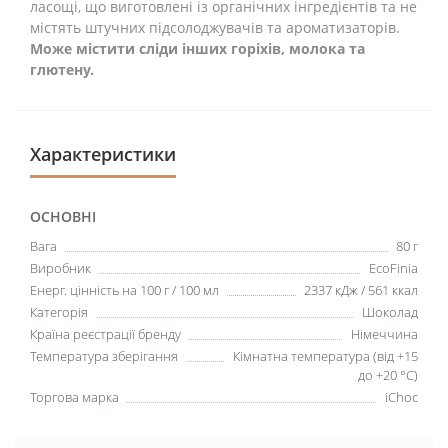
ласощі, що виготовлені із органічних інгредієнтів та не
містять штучних підсолоджувачів та ароматизаторів.
Може містити сліди інших горіхів, молока та
глютену.
Характеристики
ОСНОВНІ
Вага
80 г
Виробник
EcoFinia
Енерг. цінність на 100 г / 100 мл
2337 кДж / 561 ккал
Категорія
Шоколад
Країна реєстрації бренду
Німеччина
Температура зберігання
Кімнатна температура (від +15
до +20 °C)
Торгова марка
iChoc