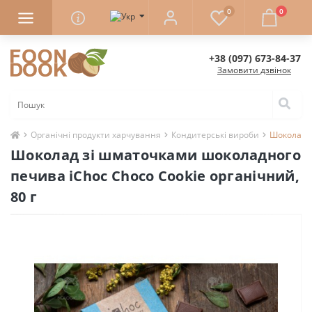
0
0
+38 (097) 673-84-37
Замовити дзвінок
Органічні продукти харчування
Кондитерські вироби
Шоколад з
Шоколад зі шматочками шоколадного
печива iChoc Choco Cookie органічний,
80 г