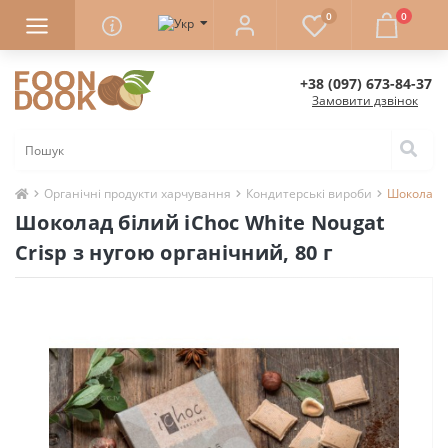
0
0
+38 (097) 673-84-37
Замовити дзвінок
Органічні продукти харчування
Кондитерські вироби
Шоколад бі
Шоколад білий iChoc White Nougat
Crisp з нугою органічний, 80 г