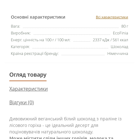
Основні характеристики
Всі характеристики
Вага:
80 г
Виробник:
EcoFinia
Енерг. цінність на 100 г / 100 мл:
2337 кДж / 561 ккал
Категорія:
Шоколад
Країна реєстрації бренду:
Німеччина
Огляд товару
Характеристики
Відгуки (0)
Дивовижний веганський білий шоколад з праліне із
лісового горіха - це ідеальний десерт для
поціновувачів натурального шоколаду.
Може містити сліди інших горіхів, молока та