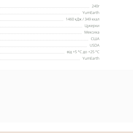
240г
YumEarth
1460 кДж / 349 ккал
Цукерки
Мексика
США
USDA
від +5 °C до +25 °C
YumEarth