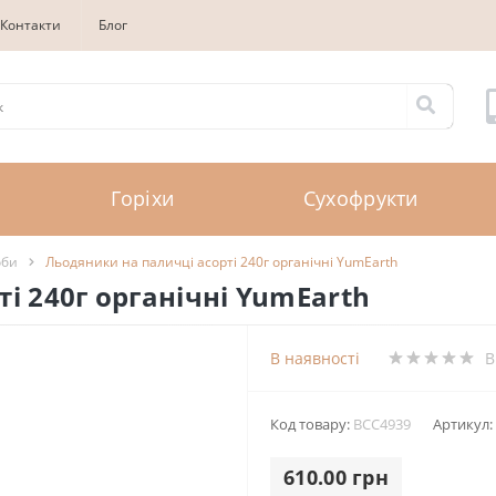
Контакти
Блог
Горіхи
Сухофрукти
оби
Льодяники на паличці асорті 240г органічні YumEarth
і 240г органічні YumEarth
В наявності
В
Код товару:
BCC4939
Артикул:
610.00 грн