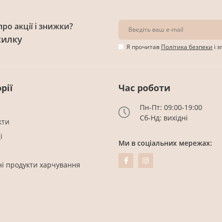
ро акції і знижки?
силку
Я прочитав
Політика безпеки
і 
рії
Час роботи
Пн-Пт: 09:00-19:00
Сб-Нд: вихідні
кти
і
Ми в соціальних мережах:
ні продукти харчування