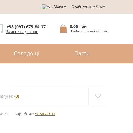
Мова
Особистий кабінет
0.00 грн
+38 (097) 673-84-37
Зробити замовлення
Замовити дзвінок
Солодощі
Пасти
ідгуки:
(0)
4939
Виробник:
YUMEARTH