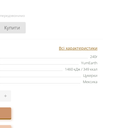
и передзвонимо
Купити
Всі характеристики
240г
YumEarth
1460 кДж / 349 ккал
Цукерки
Мексика
+