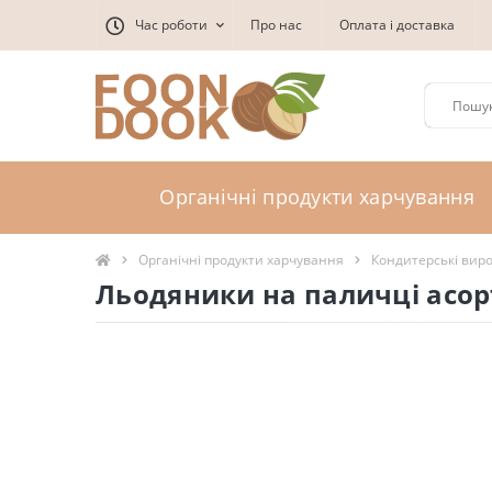
Час роботи
Про нас
Оплата і доставка
Органічні продукти харчування
Органічні продукти харчування
Кондитерські вир
Льодяники на паличці асорт