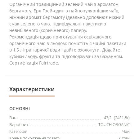
Органічний традиційний зелений чай з ароматом
бергамоту. Ерл Грей-один з найпопулярніших чаїв,
ніжний аромат бергамоту ідеально доповнює ніжний
смак зеленого чаю. Індивідуальні пакетики з
невибіленого (коричневого) паперу.
Рекомендація щодо приготування освіжаючого
органічного чаю з льодом: помістіть 4 чайні пакетики
в 1,5 літра гарячої води і дайте охолонути. Додайте
кубики льоду, фрукти та підсолоджувач за бажанням.
Сертифікація Fairtrade.
Характеристики
ОСНОВНІ
Вага
43,2г (24*1,8г)
Виробник
TOUCH ORGANIC
Категорія
Чай
Країна походження товару
Китай