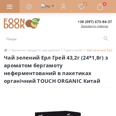
0
0
+38 (097) 673-84-37
Замовити дзвінок
Органічні продукти харчування
Гарячі напої
Чай зелений Ерл Г
Чай зелений Ерл Грей 43,2г (24*1,8г) з
ароматом бергамоту
неферментований в пакетиках
органічний TOUCH ORGANIC Китай