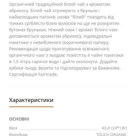
Органічний традиційний білий чай з ароматом
абрикосу. Білий чай отримують з бруньок і
наймолодших пагонів, назва "білий" походить від
тонких сріблясто-білих волосків на ще не розкритих
бутонах бруньках. Ніжний смак і аромат білого чаю
доповнюється ароматом абрикосу. Індивідуальні
пакетики з невибіленого (коричневого) паперу.
Рекомендація щодо приготування освіжаючого
органічного чаю з льодом: помістіть 4 чайні пакетики
в 1,5 літра гарячої води і дайте охолонути. Додайте
кубики льоду, фрукти та підсолоджувач за бажанням.
Сертифікація Fairtrade.
Характеристики
ОСНОВНІ
Вага
43,2г (24*1,8г)
Виробник
TOUCH ORGANIC