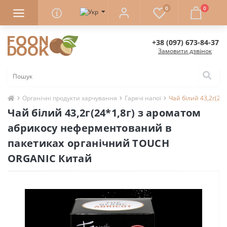
0
0
+38 (097) 673-84-37
Замовити дзвінок
Органічні продукти харчування
Гарячі напої
Чай білий 43,2г(2
Чай білий 43,2г(24*1,8г) з ароматом
абрикосу неферментований в
пакетиках органічний TOUCH
ORGANIC Китай