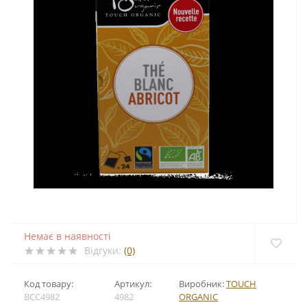
Немає в наявності
Відгуки:
(0)
Код товару:
Артикул:
Виробник:
TOUCH
BCC4982
4982
ORGANIC