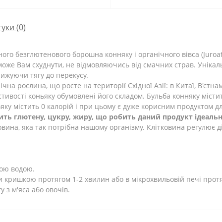
гуки (0)
ного
безглютенового
борошна
конняку
і
органічного
вівса
(
Juroa
може
Вам
схуднути
,
не відмовляючись
від
смачних
страв
.
Унікал
нижуючи
тягу
до перекусу
.
чна рослина, що росте на території Східної Азії: в Китаї, В'єтнамі
тивості коньяку обумовлені його складом. Бульба конняку містит
яку містить 0 калорій і при цьому є дуже корисним продуктом д
ить глютену, цукру, жиру, що робить даний продукт ідеальн
овина, яка так потрібна нашому організму. Клітковина регулює д
ою водою
.
и
кришкою
протягом
1-2
хвилин
або
в
мікрохвильовій
печі
прот
гу
з
м'яса
або
овочів
.