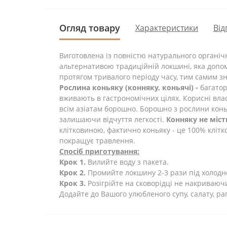
Огляд товару
Характеристики
Від
Виготовленa
і
з
повністю
натурального
органіч
альтернативою традиційній локшині
,
яка
допо
протягом
тривалого
періоду
часу
,
тим
самим
з
Рослина коньяку (конняку, коньячі) -
багаторі
вживають в гастрономічних цілях. Корисні влас
всім азіатам борошно. Борошно з рослини конь
залишаючи відчуття легкості.
Конняку не міст
клітковиною, фактично коньяку - це 100% клітк
покращує травлення.
Спосіб приготування:
Крок 1.
Вилийте
воду
з
пакета
.
Крок 2.
Промийте
локшину
2-3
рази
під
холодн
Крок 3.
Розігрійте
на
сковорідці
не накриваюч
Додайте
до Вашого
улюбленого
супу
,
салату
,
ра