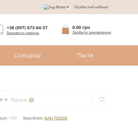
Мова
Особистий кабінет
0.00 грн
+38 (097) 673-84-37
Зробити замовлення
Замовити дзвінок
Солодощі
Пасти
Відгуки:
(0)
кул:
1306
Виробник:
NAH FOODS