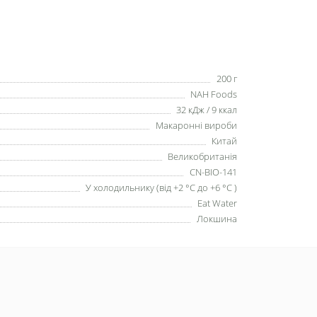
200 г
NAH Foods
32 кДж / 9 ккал
Макаронні вироби
Китай
Великобританія
CN-BIO-141
У холодильнику (від +2 °C до +6 °C )
Eat Water
Локшина