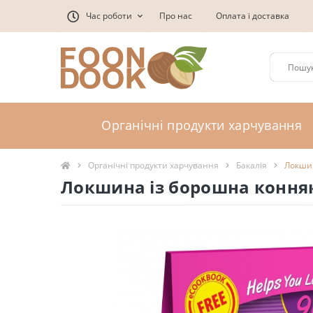
Час роботи
Про нас
Оплата і доставка
Органічні продукти харчування
Органічні продукти харчування
Бакалія
Локшин
Локшина із борошна конняку