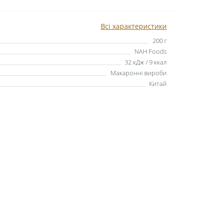
Всі характеристики
200 г
NAH Foods
32 кДж / 9 ккал
Макаронні вироби
Китай