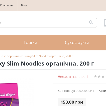
Контакти
Блог
Горіхи
Сухофрукти
а із борошна конняку Slim Noodles органічна, 200 г
 Slim Noodles органічна, 200 г
Немає в наявності
Код товару:
BC000054341
Арти
153.00 грн