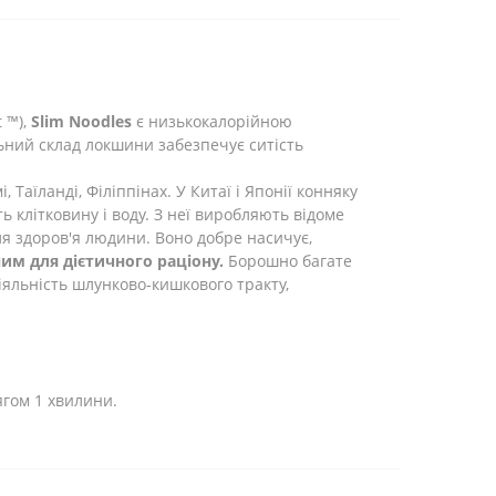
t ™
)
,
Slim Noodles
є
низькокалорійною
ьний
склад
локшини
забезпечує
ситість
, Таїланді, Філіппінах. У Китаї і Японії конняку
ь клітковину і воду. З неї виробляють відоме
ля здоров'я людини. Воно добре насичує,
им для дієтичного раціону.
Борошно багате
іяльність шлунково-кишкового тракту,
ягом
1
хвилини
.