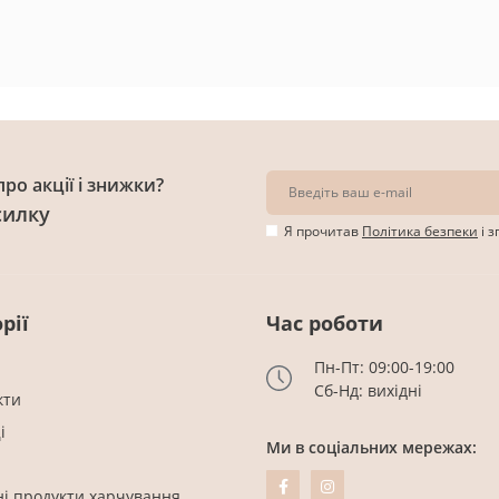
ро акції і знижки?
силку
Я прочитав
Політика безпеки
і 
рії
Час роботи
Пн-Пт: 09:00-19:00
Сб-Нд: вихідні
кти
і
Ми в соціальних мережах:
ні продукти харчування