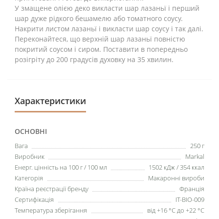
У змащене олією деко викласти шар лазаньї і перший
шар дуже рідкого бешамелю або томатного соусу.
Накрити листом лазаньї і викласти шар соусу і так далі.
Переконайтеся, що верхній шар лазаньї повністю
покритий соусом і сиром. Поставити в попередньо
розігріту до 200 градусів духовку на 35 хвилин.
Характеристики
ОСНОВНІ
Вага
250 г
Виробник
Markal
Енерг. цінність на 100 г / 100 мл
1502 кДж / 354 ккал
Категорія
Макаронні вироби
Країна реєстрації бренду
Франція
Сертифікація
IT-BIO-009
Температура зберігання
від +16 °C до +22 °C