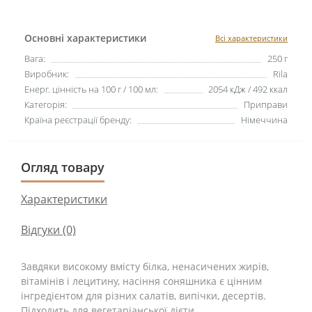
Основні характеристики
Всі характеристики
Вага:
250 г
Виробник:
Rila
Енерг. цінність на 100 г / 100 мл:
2054 кДж / 492 ккал
Категорія:
Приправи
Країна реєстрації бренду:
Німеччина
Огляд товару
Характеристики
Відгуки (0)
Завдяки високому вмісту білка, ненасичених жирів,
вітамінів і лецитину, насіння соняшника є цінним
інгредієнтом для різних салатів, випічки, десертів.
Підходить для вегетаріанської дієти.